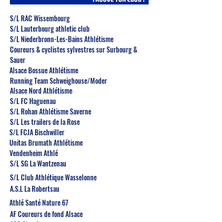
S/L RAC Wissembourg
S/L Lauterbourg athletic club
S/L Niederbronn-Les-Bains Athlétisme
Coureurs & cyclistes sylvestres sur Surbourg &
Sauer
Alsace Bossue Athlétisme
Running Team Schweighouse/Moder
Alsace Nord Athlétisme
S/L FC Haguenau
S/L Rohan Athlétisme Saverne
S/L Les trailers de la Rose
S/L FCJA Bischwiller
Unitas Brumath Athlétisme
Vendenheim Athlé
S/L SG La Wantzenau
S/L Club Athlétique Wasselonne
A.S.L La Robertsau
Athlé Santé Nature 67
AF Coureurs de fond Alsace