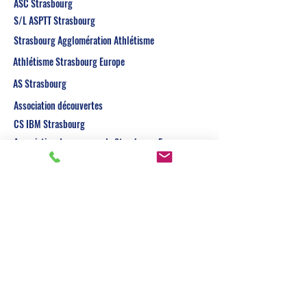
ASC Strasbourg
S/L ASPTT Strasbourg
Strasbourg Agglomération Athlétisme
Athlétisme Strasbourg Europe
AS Strasbourg
Association découvertes
CS IBM Strasbourg
Association des courses de Strasbourg Europe
S/L RC Strasbourg
Amicale sportive de l'Eurométropole de Strasbourg
S/L ECKBO Team
S/L ILL Bruche à Lingolsheim
S/L Fegersheim Athlétisme
Les Tulipes des forêts
S/L Molsheim Athletic Club
SR Obernai