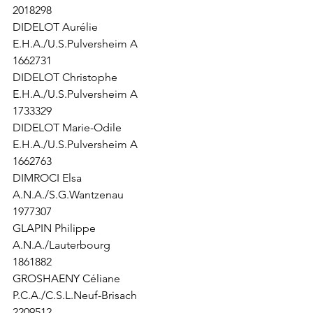
2018298
DIDELOT Aurélie                               
E.H.A./U.S.Pulversheim A                  
1662731
DIDELOT Christophe                        
E.H.A./U.S.Pulversheim A                  
1733329
DIDELOT Marie-Odile                      
E.H.A./U.S.Pulversheim A                  
1662763
DIMROCI Elsa                                   
A.N.A./S.G.Wantzenau                       
1977307
GLAPIN Philippe                               
A.N.A./Lauterbourg                            
1861882
GROSHAENY Céliane                      
P.C.A./C.S.L.Neuf-Brisach                   
2209512