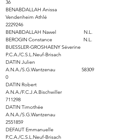
36 
BENABDALLAH Anissa                      
Vendenheim Athlé                            
2229246
BENABDALLAH Nawel                      N.L.
BEROGIN Constance                         N.L.
BUESSLER-GROSHAENY Séverine   
P.C.A./C.S.L.Neuf-Brisach                
DATIN Julien                                       
A.N.A./S.G.Wantzenau                     58309
0
DATIN Robert                                     
A.N.A./F.C.J.A.Bischwiller                 
711298
DATIN Timothée                                
A.N.A./S.G.Wantzenau                      
2551859
DEFAUT Emmanuelle                        
P.C.A./C.S.L.Neuf-Brisach                  