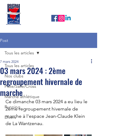
CDA67
Nos newsletters
Post
Tous les articles
7 mars 2024
Tous les articles
03 mars 2024 : 2ème
Nos clubs
regroupement hivernale de
Piste/Salle/Cross
marche
Marche athlétique
Ce dimanche 03 mars 2024 a eu lieu le 
Running
2ème regroupement hivernale de 
marche à l'espace Jean-Claude Klein 
Divers
de La Wantzenau. 