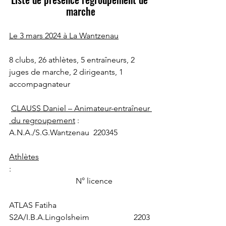
marche
Le 3 mars 2024 à La Wantzenau
8 clubs, 26 athlètes, 5 entraîneurs, 2 
juges de marche, 2 dirigeants, 1 
accompagnateur
CLAUSS Daniel – Animateur-entraîneur 
 du regroupement
 :  
A.N.A./S.G.Wantzenau  220345
Athlètes
:                                                                      
                                 N° licence
ATLAS Fatiha                                      
S2A/I.B.A.Lingolsheim                      2203