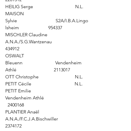
HEILIG Serge                                    N.L.
MAISON 
Sylvie                                 S2A/I.B.A.Lingo
lsheim                         954337            
MISCHLER Claudine                        
A.N.A./S.G.Wantzenau                         
434912
OSWALT 
Bleuenn                            Vendenheim 
Athlé                                2113017
OTT Christophe                               N.L.
PETIT Cécile                                     N.L.
PETIT Emilie                                     
Vendenheim Athlé                              
  2400168
PLANTIER Anaël                              
A.N.A./F.C.J.A.Bischwiller                    
2374172