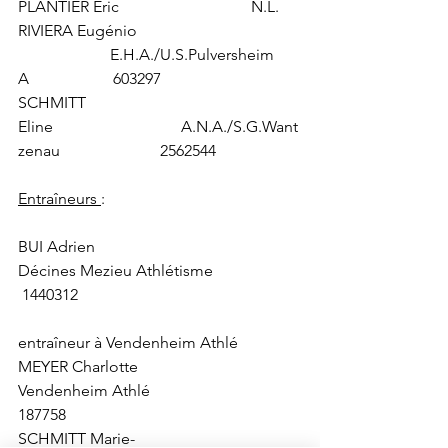
PLANTIER Eric                                 N.L.
RIVIERA Eugénio      
                       E.H.A./U.S.Pulversheim 
A                     603297
SCHMITT 
Eline                                A.N.A./S.G.Want
zenau                         2562544
Entraîneurs 
:
BUI Adrien                                         
Décines Mezieu Athlétisme               
 1440312
entraîneur à Vendenheim Athlé
MEYER Charlotte                             
Vendenheim Athlé                                
187758
SCHMITT Marie-