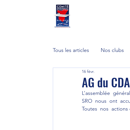
CDA67
Accueil
Tous les articles
Nos clubs
16 févr.
AG du CDA
L’assemblée  générale
SRO  nous  ont  accue
Toutes  nos  actions o