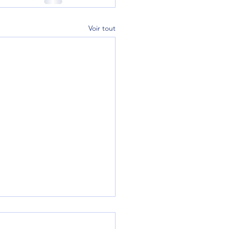
Voir tout
 Interdepartemental U16 /
illet / Obernai