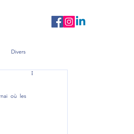
Nos newsletters
Formation
Divers
ai  où  les  