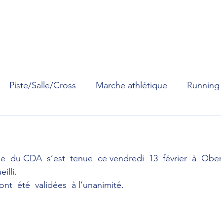
Comité
Pratique
Performances
Réglementation
Piste/Salle/Cross
Marche athlétique
Running
  du CDA  s’est  tenue  ce vendredi  13  février  à  Obern
illi.
nt  été  validées  à l’unanimité. 