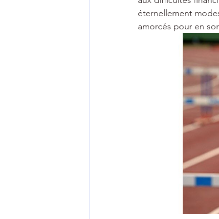
aux difficultés finan
éternellement modest
amorcés pour en sort