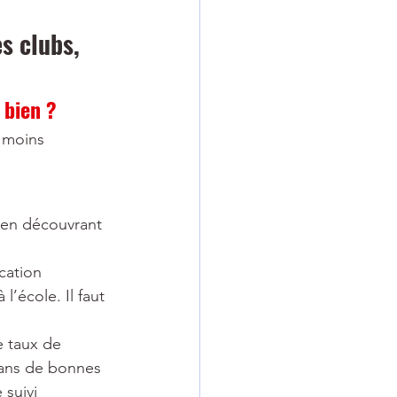
s clubs, 
 bien ?
 moins 
en découvrant 
cation 
l’école. Il faut 
e taux de 
dans de bonnes 
 suivi 