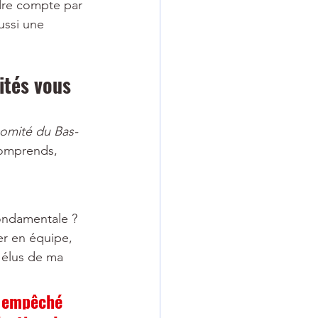
dre compte par 
ussi une 
ités vous 
comité du Bas-
comprends, 
fondamentale ? 
er en équipe, 
 élus de ma 
s empêché 