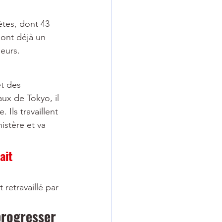
ètes, dont 43 
 ont déjà un 
neurs.
t des 
ux de Tokyo, il 
Ils travaillent 
istère et va 
ait 
 retravaillé par 
progresser 