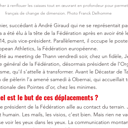
cher à renflouer les caisses tout en œuvrant en profondeur pour permett
français de change de dimension. Photo Franck Delhomme
er, succédant à André Giraud qui ne se représentait pa
a été élu à la tête de la Fédération après en avoir été l
4, puis vice-président. Parallèlement, il occupe le post
opean Athletics, la Fédération européenne.
rêté au meeting de Thann vendredi soir, chez un fidèle, 
aire général de la Fédération, désormais président de l’O
isme, qu’il s’attelle à transformer. Avant le Décastar de T
de pèlerin l’a amené samedi à Obernai, qui accueillait t
ationale des Pointes d’or, chez les minimes.
uel est le but de ces déplacements ?
le président de la Fédération aille au contact du terrain. 
umain. Les mails, les visios, c’est bien. Mais rien ne vau
 se voir les yeux dans les yeux. La communication montan