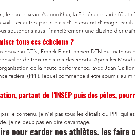
n, le haut niveau. Aujourd’hui, la Fédération aide 60 athl
avail. Les autres par le biais d’un contrat d’image, car ils
Nous soutenons aussi financièrement une dizaine d’entraî
iser tous ces échelons ?
n nouveau DTN, Franck Binet, ancien DTN du triathlon e
onseiller de trois ministres des sports. Après les Mondia
organisation de la haute performance, avec Jean Galfione. 
nce fédéral (PPF), lequel commence à être soumis au min
ation, partant de l’INSEP puis des pôles, pourr
 pas le contenu, je n’ai pas tous les détails du PPF qui est
ade, je ne peux pas en dire davantage.
aire pour garder nos athlètes, les faire 