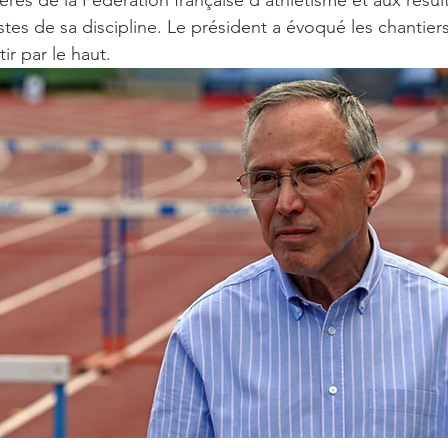
cières de la Fédération française d’athlétisme et aux résult
es de sa discipline. Le président a évoqué les chantiers
ir par le haut.