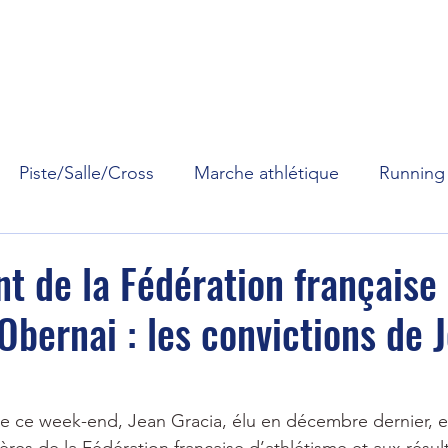
Comité
Pratique
Performances
Réglementation
Piste/Salle/Cross
Marche athlétique
Running
nt de la Fédération française
Obernai : les convictions de 
e ce week-end, Jean Gracia, élu en décembre dernier, e