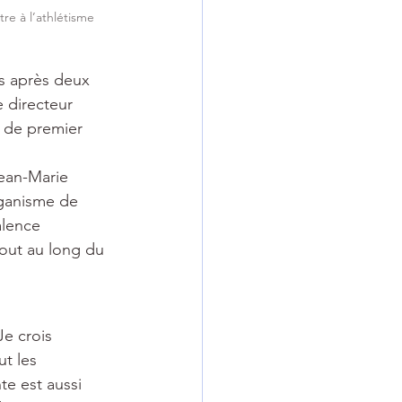
re à l’athlétisme 
s après deux 
e directeur 
e de premier 
Jean-Marie 
rganisme de 
alence 
out au long du 
Je crois 
t les 
te est aussi 