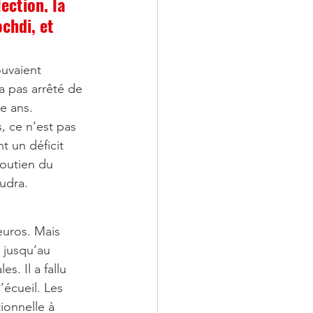
ection, la 
chdi, et 
ouvaient 
a pas arrêté de 
e ans.
, ce n’est pas 
 un déficit 
soutien du 
oudra.
euros. Mais 
 jusqu’au 
. Il a fallu 
’écueil. Les 
ionnelle à 