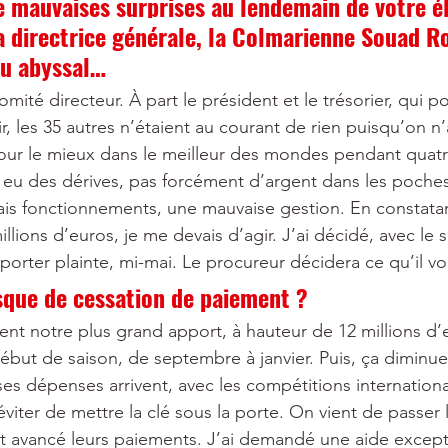
e mauvaises surprises au lendemain de votre él
a directrice générale, la Colmarienne Souad Ro
ou abyssal…
omité directeur. À part le président et le trésorier, qui p
, les 35 autres n’étaient au courant de rien puisqu’on n’
 pour le mieux dans le meilleur des mondes pendant quatr
a eu des dérives, pas forcément d’argent dans les poches
is fonctionnements, une mauvaise gestion. En constatant
lions d’euros, je me devais d’agir. J’ai décidé, avec le 
porter plainte, mi-mai. Le procureur décidera ce qu’il v
isque de cessation de paiement ?
uent notre plus grand apport, à hauteur de 12 millions d’
ébut de saison, de septembre à janvier. Puis, ça diminue
 dépenses arrivent, avec les compétitions internationales
éviter de mettre la clé sous la porte. On vient de passer l
ont avancé leurs paiements. J’ai demandé une aide except