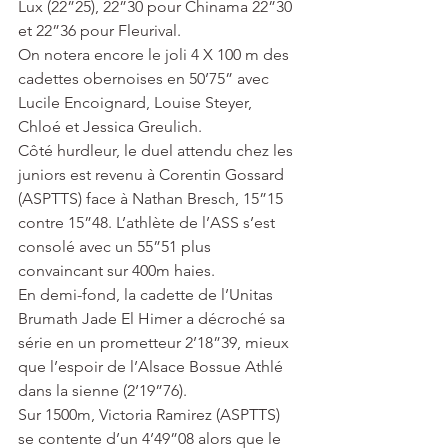
Lux (22”25), 22”30 pour Chinama 22”30 
et 22”36 pour Fleurival.
On notera encore le joli 4 X 100 m des 
cadettes obernoises en 50’75” avec 
Lucile Encoignard, Louise Steyer, 
Chloé et Jessica Greulich.
Côté hurdleur, le duel attendu chez les 
juniors est revenu à Corentin Gossard 
(ASPTTS) face à Nathan Bresch, 15”15 
contre 15”48. L’athlète de l’ASS s’est 
consolé avec un 55”51 plus 
convaincant sur 400m haies.
En demi-fond, la cadette de l’Unitas 
Brumath Jade El Himer a décroché sa 
série en un prometteur 2’18”39, mieux 
que l’espoir de l’Alsace Bossue Athlé 
dans la sienne (2’19”76).
Sur 1500m, Victoria Ramirez (ASPTTS) 
se contente d’un 4’49”08 alors que le 