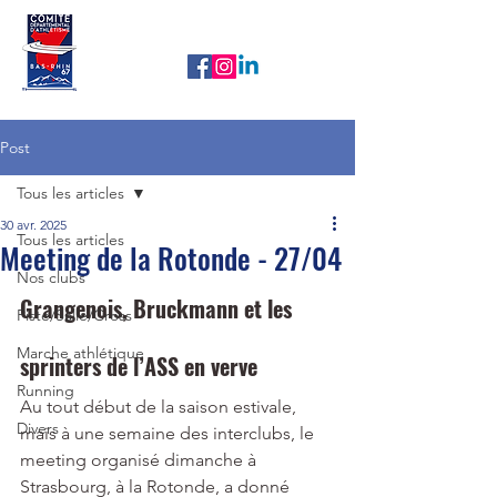
CDA67
Nos newsletters
Post
Tous les articles
30 avr. 2025
Tous les articles
Meeting de la Rotonde - 27/04
Nos clubs
Grangenois, Bruckmann et les 
Piste/Salle/Cross
Marche athlétique
sprinters de l’ASS en verve
Running
Au tout début de la saison estivale, 
Divers
mais à une semaine des interclubs, le 
meeting organisé dimanche à 
Strasbourg, à la Rotonde, a donné 