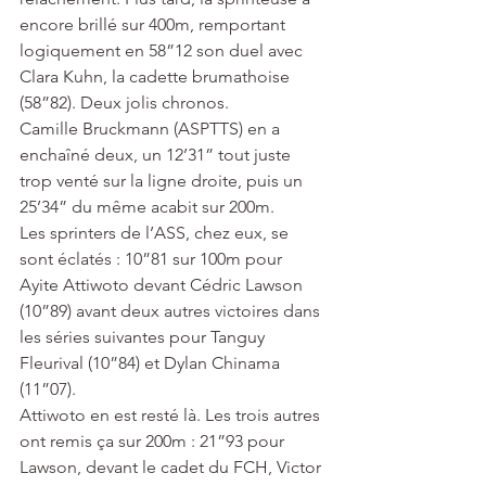
encore brillé sur 400m, remportant 
logiquement en 58”12 son duel avec 
Clara Kuhn, la cadette brumathoise 
(58”82). Deux jolis chronos.
Camille Bruckmann (ASPTTS) en a 
enchaîné deux, un 12’31” tout juste 
trop venté sur la ligne droite, puis un 
25’34” du même acabit sur 200m.
Les sprinters de l’ASS, chez eux, se 
sont éclatés : 10”81 sur 100m pour 
Ayite Attiwoto devant Cédric Lawson 
(10”89) avant deux autres victoires dans 
les séries suivantes pour Tanguy 
Fleurival (10”84) et Dylan Chinama 
(11”07).
Attiwoto en est resté là. Les trois autres 
ont remis ça sur 200m : 21”93 pour 
Lawson, devant le cadet du FCH, Victor 